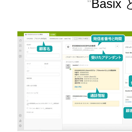
“
Basix