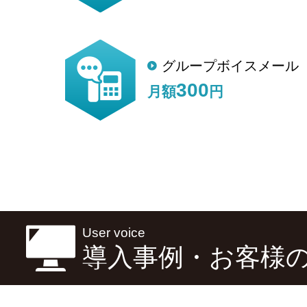
グループボイスメール
300
月額
円
User voice
導入事例・お客様