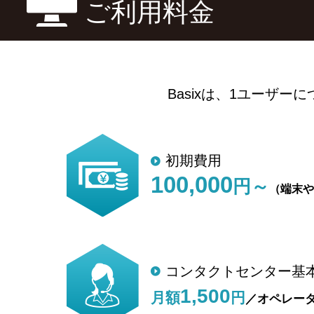
ご利用料金
Basixは、1ユーザ
初期費用
100,000
円～
（端末や
コンタクトセンター基
1,500
月額
円
／オペレー