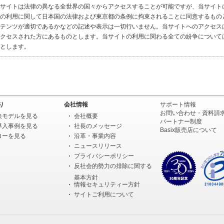
サイトは法律の異なる全世界の国々からアクセスすることが可能ですが、当サイト
の利用に関して日本国の法律および東京都の条例に拘束されることに同意するもの
テンツが適切であるかなどの記述や表示は一切行いません。当サイトへのアクセス
クセスされた方にあるものとします。当サイトの利用に関わる全ての紛争について
とします。
り
会社情報
サポート情報
お問い合わせ・資料請
決モデルを見る
会社概要
パートナー制度
導入事例を見る
社長のメッセージ
Basix販売店について
ローを見る
沿革・事業内容
ニュースリリース
プライバシーポリシー
反社会的勢力の排除に関する
基本方針
情報セキュリティー方針
サイトご利用について