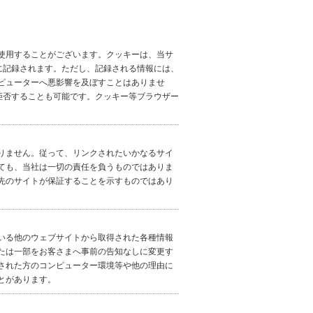
使用することがございます。クッキーは、当サ
に記録されます。ただし、記録される情報には、
ピューターへ悪影響を及ぼすことはありませ
拒否することも可能です。クッキー等ブラウザー
りません。従って、リンクされたいかなるサイ
ても、当社は一切の責任を負うものではありま
先のサイトが保証することを示すものではあり
いる他のウェブサイトから取得された各種情報
たは一部をお客さまへ事前の告知なしに変更す
された方のコンピューター環境等や他の理由に
とがあります。