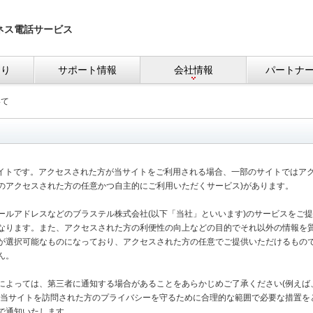
ネス電話サービス
たり
サポート情報
会社情報
パートナ
いて
営するサイトです。アクセスされた方が当サイトをご利用される場合、一部のサイトでは
のアクセスされた方の任意かつ自主的にご利用いただくサービス)があります。
ールアドレスなどのブラステル株式会社(以下「当社」といいます)のサービスをご
なります。また、アクセスされた方の利便性の向上などの目的でそれ以外の情報を
が選択可能なものになっており、アクセスされた方の任意でご提供いただけるもの
ん。
によっては、第三者に通知する場合があることをあらかじめご了承ください(例えば
は当サイトを訪問された方のプライバシーを守るために合理的な範囲で必要な措置を
で通知いたします。