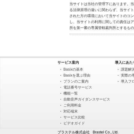
当サイトは当社の管理下にあります。当
る法律原理の違いに関わらず、当サイト
された方の環境において当サイトのコン
し、当サイトの利用に関しての責任はア
所を第一審の専属管轄裁判所とするもの
サービス案内
導入にあた
Basixの基本
課題解
Basixを選ぶ理由
実際の
プランのご案内
導入フ
電話番号サービス
機能一覧
自動音声ガイダンスサービス
ご利用料金
対応端末
サービス比較
ビデオガイド
ブラステル株式会社
Brastel Co., Ltd.